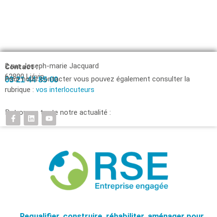
2 rue Joseph-marie Jacquard
Contact :
62800 Liévin
Pour nous contacter vous pouvez également consulter la
03 21 44 85 00
rubrique :
vos interlocuteurs
Retrouvez toute notre actualité :
Requalifier, construire, réhabiliter, aménager pour