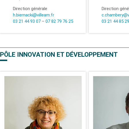
Direction générale
Direction géné
h.biernacki@villeam.fr
c.chambery@vi
03 21 44 93 07
–
07 82 79 76 25
03 21 44 85 2
PÔLE INNOVATION ET DÉVELOPPEMENT