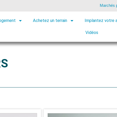
Marchés p
logement
Achetez un terrain
Implantez votre a
Vidéos
RS