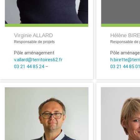
Hélène BIR
Virginie ALLARD
Responsable de p
Responsable de projets
Pôle aménag
Pôle aménagement
h.birette@terr
v.allard@territoires62.fr
03 21 44 85 0
03 21 44 85 24
–