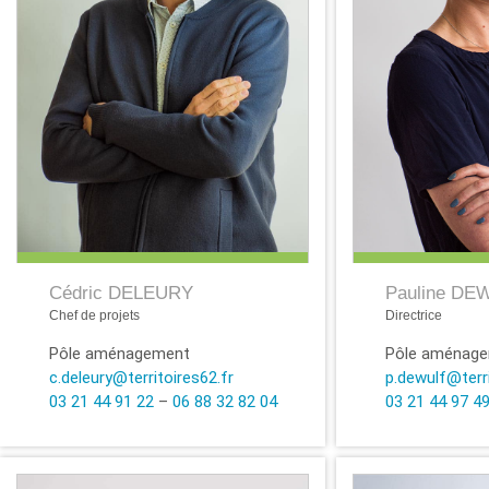
Cédric DELEURY
Pauline DE
Chef de projets
Directrice
Pôle aménagement
Pôle aménag
c.deleury@territoires62.fr
p.dewulf@terri
03 21 44 91 22
–
06 88 32 82 04
03 21 44 97 4