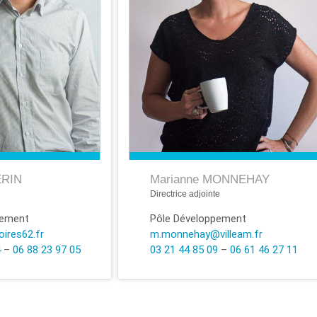
ERIN
Marianne MONNEHAY
Directrice adjointe
pement
Pôle Développement
oires62.fr
m.monnehay@villeam.fr
4
–
06 88 23 97 05
03 21 44 85 09
–
06 61 46 27 11