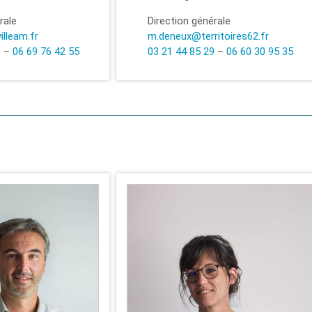
rale
Direction générale
lleam.fr
m.deneux@territoires62.fr
9
–
06 69 76 42 55
03 21 44 85 29
–
06 60 30 95 35