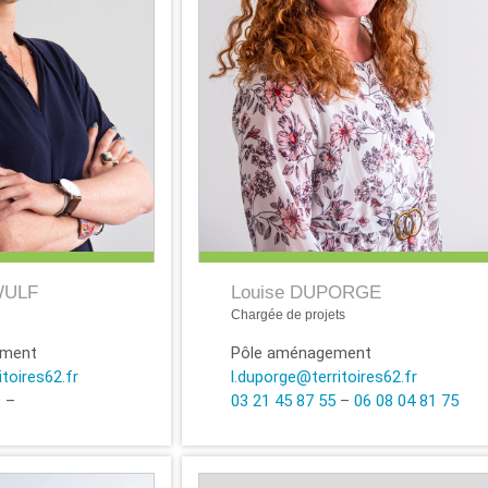
WULF
Louise DUPORGE
Chargée de projets
ement
Pôle aménagement
toires62.fr
l.duporge@territoires62.fr
9
–
03 21 45 87 55
–
06 08 04 81 75