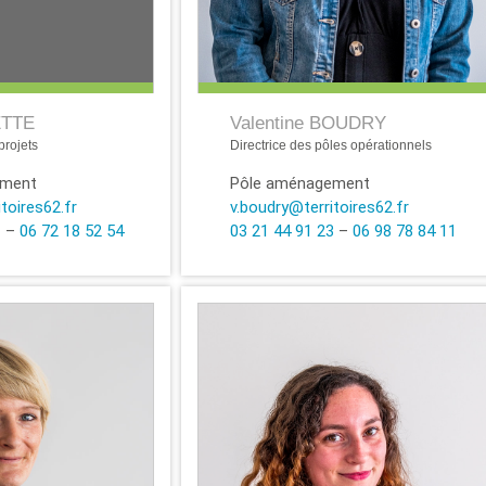
ETTE
Valentine BOUDRY
rojets
Directrice des pôles opérationnels
ement
Pôle aménagement
itoires62.fr
v.boudry@territoires62.fr
1
–
06 72 18 52 54
03 21 44 91 23
–
06 98 78 84 11