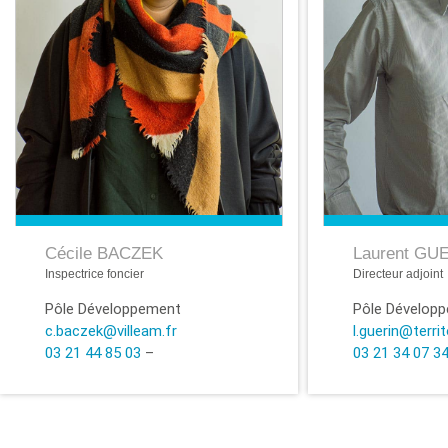
Cécile BACZEK
Laurent GU
Inspectrice foncier
Directeur adjoint
Pôle Développement
Pôle Dévelop
c.baczek@villeam.fr
l.guerin@territ
03 21 44 85 03
–
03 21 34 07 3