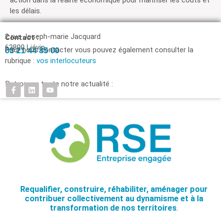
les délais.
2 rue Joseph-marie Jacquard
Contact :
62800 Liévin
Pour nous contacter vous pouvez également consulter la
03 21 44 85 00
rubrique :
vos interlocuteurs
Retrouvez toute notre actualité :
Requalifier, construire, réhabiliter, aménager pour
contribuer collectivement au dynamisme et à la
transformation de nos territoires
.