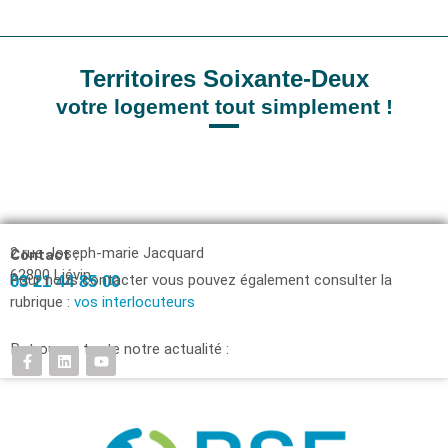
Territoires Soixante-Deux
votre logement tout simplement !
2 rue Joseph-marie Jacquard
Contact :
62800 Liévin
Pour nous contacter vous pouvez également consulter la
03 21 44 85 00
rubrique :
vos interlocuteurs
Retrouvez toute notre actualité :