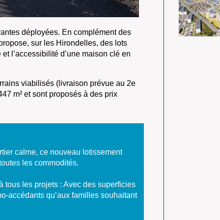
novantes déployées. En complément des
propose, sur les Hirondelles, des lots
 et l’accessibilité d’une maison clé en
rains viabilisés (livraison prévue au 2e
 447 m² et sont proposés à des prix
artier calme, ce nouveau lotissement
 toutes les commodités.
à tous les projets : Avec des superficies
imo-accédants qu’aux familles souhaitant