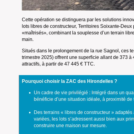
Cette opération se distinguera par les solutions in
lots libres de constructeur, Territoires Soixante-Deux 
«maîtrisés», combinant la souplesse d’un terrain libre
main.
Situés dans le prolongement de la rue Sagnol, ces ter
trimestre 2025) offrent une superficie allant de 373 à
attractifs, à partir de 47 445 € TTC.
Pourquoi choisir la ZAC des Hirondelles ?
Un cadre de vie privilégié : Intégré dans un qu
bénéficie d’une situation idéale, à proximité de
Des terrains « libres de constructeur » adaptés 
variées, les lots s’adressent aussi bien aux pr
construire une maison sur mesure.