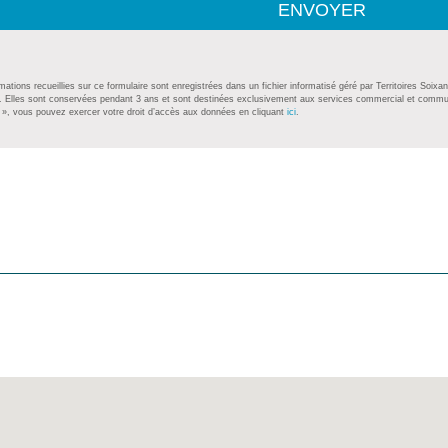
ENVOYER
mations recueillies sur ce formulaire sont enregistrées dans un fichier informatisé géré par Territoires S
. Elles sont conservées pendant 3 ans et sont destinées exclusivement aux services commercial et commu
», vous pouvez exercer votre droit d’accès aux données en cliquant
ici
.