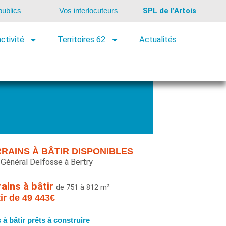
ublics
Vos interlocuteurs
SPL de l’Artois
ctivité
Territoires 62
Actualités
Contacter un conseiller
Télécharger la brochure
RRAINS À BÂTIR DISPONIBLES
 Général Delfosse à Bertry
rains à bâtir
de 751 à 812 m²
tir de 49 443€
s à bâtir prêts à construire