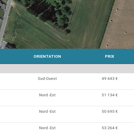
ORIENTATION
PRIX
Sud-Ouest
49 443 €
Nord -Est
51 134 €
Nord -Est
50 695 €
Nord -Est
53 264 €