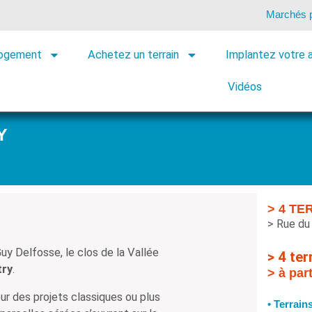
Marchés p
logement
Achetez un terrain
Implantez votre a
Cadre de vie
ponibilités
Vidéos
Y
> 4 TE
> Rue du
uy Delfosse, le clos de la Vallée
> 4 ter
try
.
> à par
r des projets classiques ou plus
• Terrain