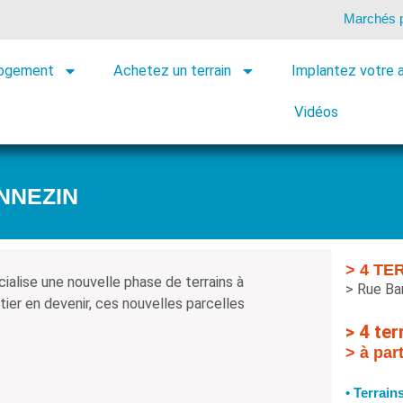
Marchés p
logement
Achetez un terrain
Implantez votre a
Cadre de vie
ponibilités
Vidéos
NNEZIN
> 4 TE
ialise une nouvelle phase de terrains à
> Rue Ba
tier en devenir, ces nouvelles parcelles
> 4 ter
> à par
• Terrain