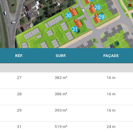
RÉF.
SURF.
FAÇADE
27
382 m²
16 m
28
386 m²
16 m
29
393 m²
16 m
31
519 m²
24 m