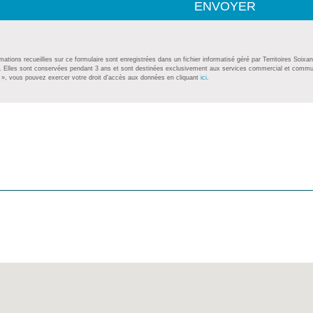
ENVOYER
mations recueillies sur ce formulaire sont enregistrées dans un fichier informatisé géré par Territoires S
. Elles sont conservées pendant 3 ans et sont destinées exclusivement aux services commercial et commu
», vous pouvez exercer votre droit d’accès aux données en cliquant
ici
.