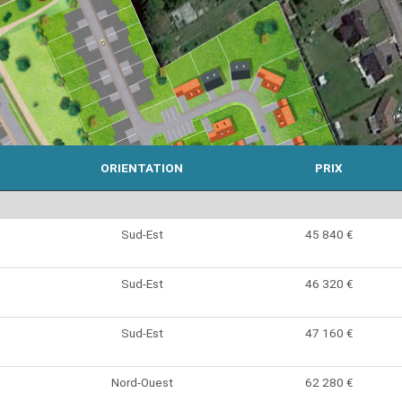
ORIENTATION
PRIX
Sud-Est
45 840 €
Sud-Est
46 320 €
Sud-Est
47 160 €
Nord-Ouest
62 280 €