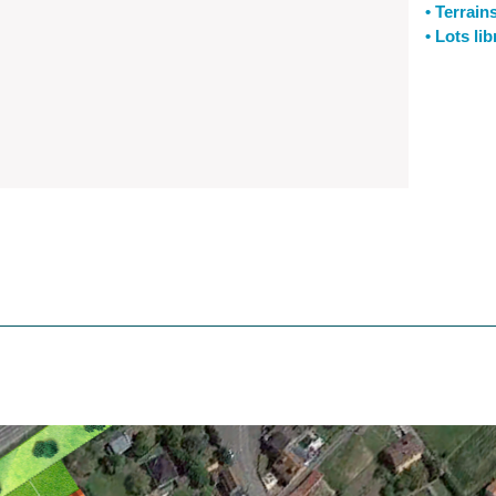
• Terrain
• Lots li