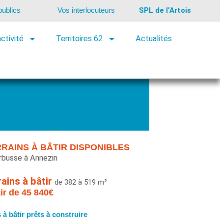
ublics
Vos interlocuteurs
SPL de l’Artois
ctivité
Territoires 62
Actualités
Contacter un conseiller
Télécharger la brochure
RRAINS À BÂTIR DISPONIBLES
rbusse à Annezin
rains à bâtir
de 382 à 519 m²
tir de 45 840€
s à bâtir prêts à construire