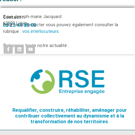
2 rue Joseph-marie Jacquard
Contact :
62800 Liévin
Pour nous contacter vous pouvez également consulter la
03 21 44 85 00
rubrique :
vos interlocuteurs
Retrouvez toute notre actualité :
Requalifier, construire, réhabiliter, aménager pour
contribuer collectivement au dynamisme et à la
transformation de nos territoires
.